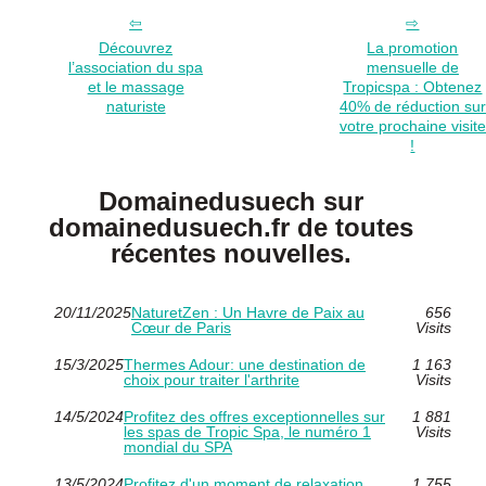
Découvrez
La promotion
l’association du spa
mensuelle de
et le massage
Tropicspa : Obtenez
naturiste
40% de réduction sur
votre prochaine visite
!
Domainedusuech sur
domainedusuech.fr de toutes
récentes nouvelles.
20/11/2025
NaturetZen : Un Havre de Paix au
656
Cœur de Paris
Visits
15/3/2025
Thermes Adour: une destination de
1 163
choix pour traiter l'arthrite
Visits
14/5/2024
Profitez des offres exceptionnelles sur
1 881
les spas de Tropic Spa, le numéro 1
Visits
mondial du SPA
13/5/2024
Profitez d'un moment de relaxation
1 755