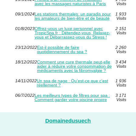
avec les massages naturistes à Paris
Visits
09/1/2024
Les stations thermales: un paradis pour
1 933
les amateurs de bien-être et de beauté
Visits
01/8/2023
Offrez-vous un luxe personnel avec
2 151
TropicSpa.fr : Détendez-vous, Relaxez-
Visits
vous et Débarrassez-vous du Stress !
23/12/2022
Est-il possible de faire
2 260
quotidiennement du spa ?
Visits
18/12/2022
Comment une cure thermale peut-elle
3 434
aider à réduire votre consommation de
Visits
médicaments avec la fibromyalgie ?
14/11/2022
Un spa de nage : Qu’est-ce que c’est
1 936
réellement ?
Visits
06/7/2022
Les meilleurs types de filtres pour spa :
3 171
Comment garder votre piscine propre
Visits
Domainedusuech