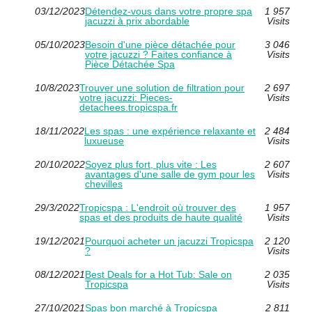
03/12/2023
Détendez-vous dans votre propre spa
1 957
jacuzzi à prix abordable
Visits
05/10/2023
Besoin d'une pièce détachée pour
3 046
votre jacuzzi ? Faites confiance à
Visits
Pièce Détachée Spa
10/8/2023
Trouver une solution de filtration pour
2 697
votre jacuzzi: Pieces-
Visits
detachees.tropicspa.fr
18/11/2022
Les spas : une expérience relaxante et
2 484
luxueuse
Visits
20/10/2022
Soyez plus fort, plus vite : Les
2 607
avantages d'une salle de gym pour les
Visits
chevilles
29/3/2022
Tropicspa : L'endroit où trouver des
1 957
spas et des produits de haute qualité
Visits
19/12/2021
Pourquoi acheter un jacuzzi Tropicspa
2 120
?
Visits
08/12/2021
Best Deals for a Hot Tub: Sale on
2 035
Tropicspa
Visits
27/10/2021
Spas bon marché à Tropicspa
2 811