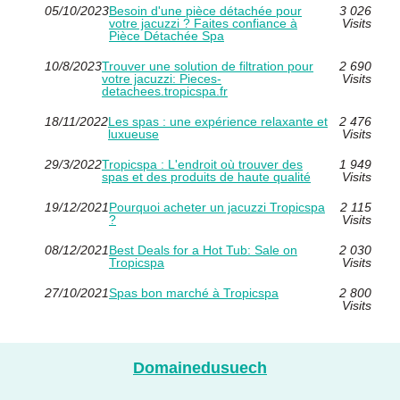
05/10/2023
Besoin d'une pièce détachée pour
3 026
votre jacuzzi ? Faites confiance à
Visits
Pièce Détachée Spa
10/8/2023
Trouver une solution de filtration pour
2 690
votre jacuzzi: Pieces-
Visits
detachees.tropicspa.fr
18/11/2022
Les spas : une expérience relaxante et
2 476
luxueuse
Visits
29/3/2022
Tropicspa : L'endroit où trouver des
1 949
spas et des produits de haute qualité
Visits
19/12/2021
Pourquoi acheter un jacuzzi Tropicspa
2 115
?
Visits
08/12/2021
Best Deals for a Hot Tub: Sale on
2 030
Tropicspa
Visits
27/10/2021
Spas bon marché à Tropicspa
2 800
Visits
Domainedusuech