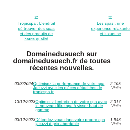
Tropicspa : L'endroit
Les spas : une
où trouver des spas
expérience relaxante
et des produits de
et luxueuse
haute qualité
Domainedusuech sur
domainedusuech.fr de toutes
récentes nouvelles.
03/3/2024
Optimisez la performance de votre spa
2 195
Jacuzzi avec les pièces détachées de
Visits
tropicspa.fr
13/12/2023
Optimisez l'entretien de votre spa avec
2 317
le nouveau filtre spa à visser haut de
Visits
gamme
03/12/2023
Détendez-vous dans votre propre spa
1 948
jacuzzi à prix abordable
Visits