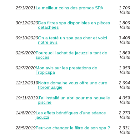
25/1/2021
Le meilleur coins des promos SPA
1 706
Visits
30/12/2020
Des filtres spa disponibles en pièces
1 806
détachées
Visits
09/10/2020
On a testé un spa pas cher et voici
3 408
notre avis
Visits
02/9/2020
Pourquoi l'achat de jacuzzi a tant de
1 869
succès
Visits
02/7/2020
Mon avis sur les prestations de
1 953
Tropicspa
Visits
12/12/2019
Notre domaine vous offre une cure
2 694
fibromualgie
Visits
19/11/2019
J'ai installé un abri pour ma nouvelle
4 059
piscine
Visits
14/8/2019
Les effets bénéfiques d'une séance
2 270
jacuzzi
Visits
28/5/2019
Peut-on changer le filtre de son spa ?
2 331
Visits