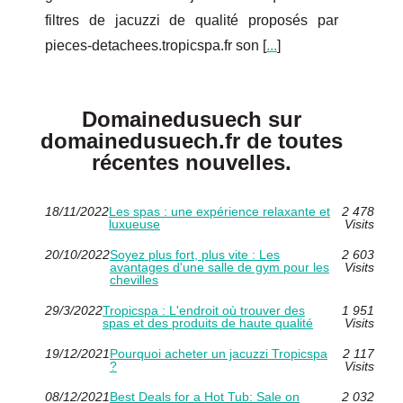
filtres de jacuzzi de qualité proposés par
pieces-detachees.tropicspa.fr son [
...
]
Domainedusuech sur
domainedusuech.fr de toutes
récentes nouvelles.
18/11/2022
Les spas : une expérience relaxante et
2 478
luxueuse
Visits
20/10/2022
Soyez plus fort, plus vite : Les
2 603
avantages d'une salle de gym pour les
Visits
chevilles
29/3/2022
Tropicspa : L'endroit où trouver des
1 951
spas et des produits de haute qualité
Visits
19/12/2021
Pourquoi acheter un jacuzzi Tropicspa
2 117
?
Visits
08/12/2021
Best Deals for a Hot Tub: Sale on
2 032