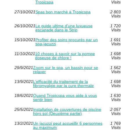
Tropicspa
Visits
27/10/2021
Spas bon marché à Tropicspa
2 803
Visits
26/10/2021
Le guide ultime d'une luxueuse
1 720
escapade dans le Strip
Visits
15/10/2021
Profiter des soins procurés par un
1 691
spa-jacuzzi
Visits
11/10/2021
10 choses à savoir sur la pompe
1 698
doseuse de chlore !
Visits
29/9/2021
Zoom sur le spa, un bassin pour se
1 562
relaxer
Visits
13/9/2021
L’efficacité du traitement de la
1 698
fibromyalgie par la cure thermale
Visits
18/6/2021
Quand Tropicspa vous aide à vous
1 630
sentir bien
Visits
25/5/2021
Installation de couvertures de piscine
2 057
hors sol (Deuxième partie)
Visits
13/2/2021
Un jacuzzi peut accueillir 6 personnes
1 769
au maximum
Visits