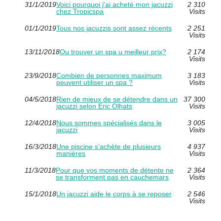
31/1/2019
Voici pourquoi j'ai acheté mon jacuzzi
2 310
chez Tropicspa
Visits
01/1/2019
Tous nos jacuzzis sont assez récents
2 251
Visits
13/11/2018
Ou trouver un spa u meilleur prix?
2 174
Visits
23/9/2018
Combien de personnes maximum
3 183
peuvent utiliser un spa ?
Visits
04/5/2018
Rien de mieux de se détendre dans un
37 300
jacuzzi selon Eric Olhats
Visits
12/4/2018
Nous sommes spécialisés dans le
3 005
jacuzzi
Visits
16/3/2018
Une piscine s’achète de plusieurs
4 937
manières
Visits
11/3/2018
Pour que vos moments de détente ne
2 364
se transforment pas en cauchemars
Visits
15/1/2018
Un jacuzzi aide le corps à se reposer
2 546
Visits