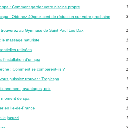
ur spa : Comment garder votre piscine propre
3
cspa : Obtenez 40pour-cent de réduction sur votre prochaine
3
 trouverez au Gymnase de Saint Paul Les Dax
1
t le massage naturiste
1
ntielles utilisées
1
l’installation d’un spa
1
rché : Comment se comparent-ils ?
1
ous puissiez trouver : Tropicspa
1
ctionnement, avantages, prix
1
re moment de spa
1
er en Ile-de-France
1
s le jacuzzi
1
spa
2