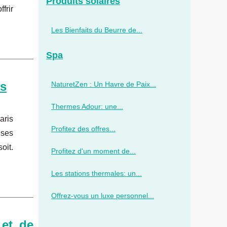
Produits solaires
frir
Les Bienfaits du Beurre de...
Spa
is
NaturetZen : Un Havre de Paix...
Thermes Adour: une...
aris
Profitez des offres...
èses
oit.
Profitez d'un moment de...
Les stations thermales: un...
Offrez-vous un luxe personnel...
 et de