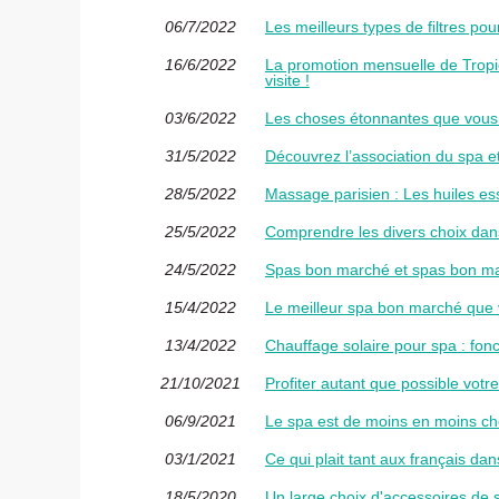
06/7/2022
Les meilleurs types de filtres po
16/6/2022
La promotion mensuelle de Tropi
visite !
03/6/2022
Les choses étonnantes que vous
31/5/2022
Découvrez l’association du spa e
28/5/2022
Massage parisien : Les huiles esse
25/5/2022
Comprendre les divers choix dans 
24/5/2022
Spas bon marché et spas bon ma
15/4/2022
Le meilleur spa bon marché que v
13/4/2022
Chauffage solaire pour spa : fon
21/10/2021
Profiter autant que possible vot
06/9/2021
Le spa est de moins en moins ch
03/1/2021
Ce qui plait tant aux français dan
18/5/2020
Un large choix d'accessoires de 