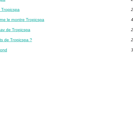
é Tropicspa
2
mme le montre Tropicspa
4
sav de Tropicspa
2
its de Tropicspa ?
2
rond
3