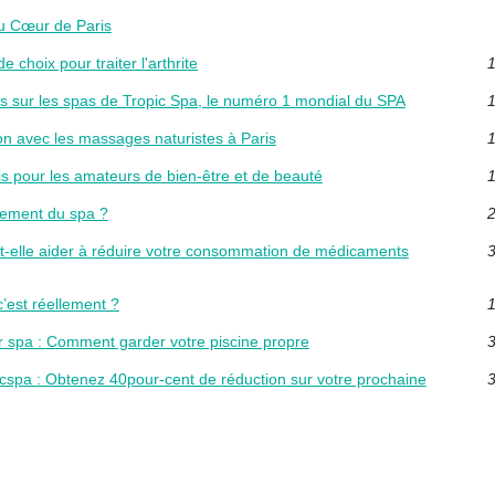
u Cœur de Paris
choix pour traiter l'arthrite
1
les sur les spas de Tropic Spa, le numéro 1 mondial du SPA
1
on avec les massages naturistes à Paris
1
is pour les amateurs de bien-être et de beauté
1
nnement du spa ?
2
-elle aider à réduire votre consommation de médicaments
3
’est réellement ?
1
ur spa : Comment garder votre piscine propre
3
cspa : Obtenez 40pour-cent de réduction sur votre prochaine
3