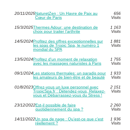
20/11/2025
NaturetZen : Un Havre de Paix au
656
Cœur de Paris
Visits
15/3/2025
Thermes Adour: une destination de
1 163
choix pour traiter l'arthrite
Visits
14/5/2024
Profitez des offres exceptionnelles sur
1 881
les spas de Tropic Spa, le numéro 1
Visits
mondial du SPA
13/5/2024
Profitez d'un moment de relaxation
1 755
avec les massages naturistes à Paris
Visits
09/1/2024
Les stations thermales: un paradis pour
1 933
les amateurs de bien-être et de beauté
Visits
01/8/2023
Offrez-vous un luxe personnel avec
2 151
TropicSpa.fr : Détendez-vous, Relaxez-
Visits
vous et Débarrassez-vous du Stress !
23/12/2022
Est-il possible de faire
2 260
quotidiennement du spa ?
Visits
14/11/2022
Un spa de nage : Qu’est-ce que c’est
1 936
réellement ?
Visits