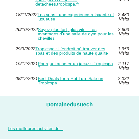
detachees.tropicspa.fr
18/11/2022
Les spas : une expérience relaxante et
2 480
luxueuse
Visits
20/10/2022
Soyez plus fort, plus vite : Les
2 603
avantages d'une salle de gym pour les
Visits
chevilles
29/3/2022
Tropicspa : L'endroit où trouver des
1 953
spas et des produits de haute qualité
Visits
19/12/2021
Pourquoi acheter un jacuzzi Tropicspa
2 117
?
Visits
08/12/2021
Best Deals for a Hot Tub: Sale on
2 032
Tropicspa
Visits
Domainedusuech
Les meilleures activités de...