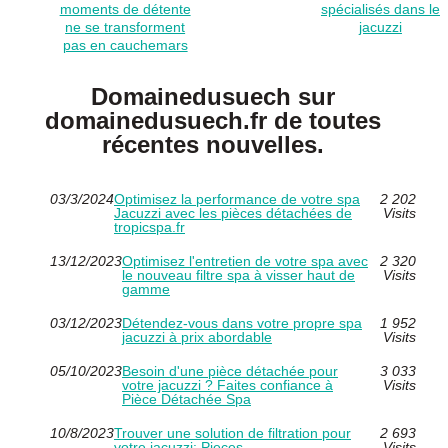
moments de détente
spécialisés dans le
ne se transforment
jacuzzi
pas en cauchemars
Domainedusuech sur
domainedusuech.fr de toutes
récentes nouvelles.
03/3/2024
Optimisez la performance de votre spa
2 202
Jacuzzi avec les pièces détachées de
Visits
tropicspa.fr
13/12/2023
Optimisez l'entretien de votre spa avec
2 320
le nouveau filtre spa à visser haut de
Visits
gamme
03/12/2023
Détendez-vous dans votre propre spa
1 952
jacuzzi à prix abordable
Visits
05/10/2023
Besoin d'une pièce détachée pour
3 033
votre jacuzzi ? Faites confiance à
Visits
Pièce Détachée Spa
10/8/2023
Trouver une solution de filtration pour
2 693
votre jacuzzi: Pieces-
Visits