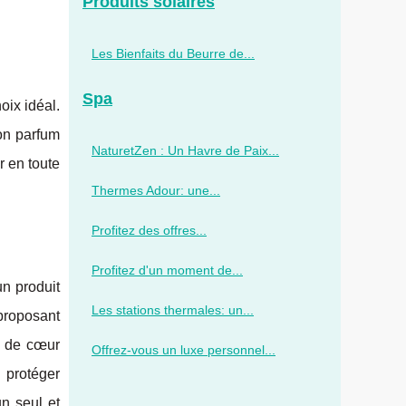
Produits solaires
Les Bienfaits du Beurre de...
Spa
oix idéal.
son parfum
NaturetZen : Un Havre de Paix...
r en toute
Thermes Adour: une...
Profitez des offres...
Profitez d'un moment de...
un produit
Les stations thermales: un...
proposant
x de cœur
Offrez-vous un luxe personnel...
 protéger
un seul et