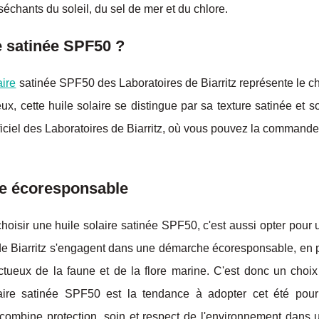
échants du soleil, du sel de mer et du chlore.
re satinée SPF50 ?
aire
satinée SPF50 des Laboratoires de Biarritz représente le ch
x, cette huile solaire se distingue par sa texture satinée et 
officiel des Laboratoires de Biarritz, où vous pouvez la commande
re écoresponsable
hoisir une huile solaire satinée SPF50, c'est aussi opter pour 
de Biarritz s'engagent dans une démarche écoresponsable, en 
ctueux de la faune et de la flore marine. C'est donc un choi
laire satinée SPF50 est la tendance à adopter cet été pour
 combine protection, soin et respect de l'environnement dans 