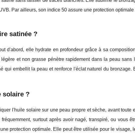
ni satiné sans laisser de traces blanches. Elle sublime le bronza
t UVB. Par ailleurs, son indice 50 assure une protection optimale
ire satinée ?
Tout d'abord, elle hydrate en profondeur grâce à sa compositio
re légère et non grasse pénètre rapidement dans la peau sans l
né qui embellit la peau et renforce l'éclat naturel du bronzage. 
 solaire ?
liquer l'huile solaire sur une peau propre et sèche, avant toute 
on fréquemment, surtout après avoir nagé, transpiré, ou vous ê
e protection optimale. Elle peut être utilisée pour le visage, l