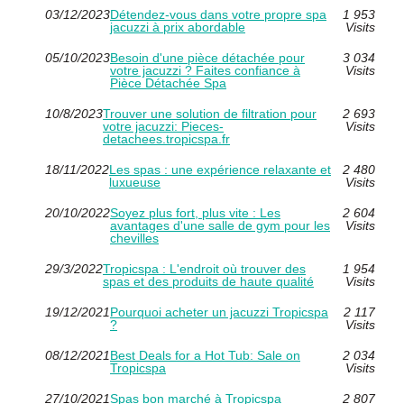
03/12/2023
Détendez-vous dans votre propre spa
1 953
jacuzzi à prix abordable
Visits
05/10/2023
Besoin d'une pièce détachée pour
3 034
votre jacuzzi ? Faites confiance à
Visits
Pièce Détachée Spa
10/8/2023
Trouver une solution de filtration pour
2 693
votre jacuzzi: Pieces-
Visits
detachees.tropicspa.fr
18/11/2022
Les spas : une expérience relaxante et
2 480
luxueuse
Visits
20/10/2022
Soyez plus fort, plus vite : Les
2 604
avantages d'une salle de gym pour les
Visits
chevilles
29/3/2022
Tropicspa : L'endroit où trouver des
1 954
spas et des produits de haute qualité
Visits
19/12/2021
Pourquoi acheter un jacuzzi Tropicspa
2 117
?
Visits
08/12/2021
Best Deals for a Hot Tub: Sale on
2 034
Tropicspa
Visits
27/10/2021
Spas bon marché à Tropicspa
2 807